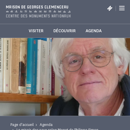
Panneau de gestion des cookies
|
MAISON DE GEORGES CLEMENCEAU
VISITER
DÉCOUVRIR
AGENDA
Page d'accueil
Agenda
Le miroir des eaux selon Monet de Philippe Simon