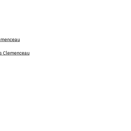
lemenceau
ges Clemenceau