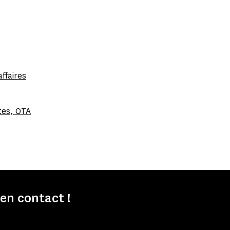
ffaires
tes, OTA
n contact !