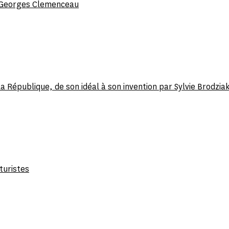
de Georges Clemenceau
République, de son idéal à son invention par Sylvie Brodzia
turistes