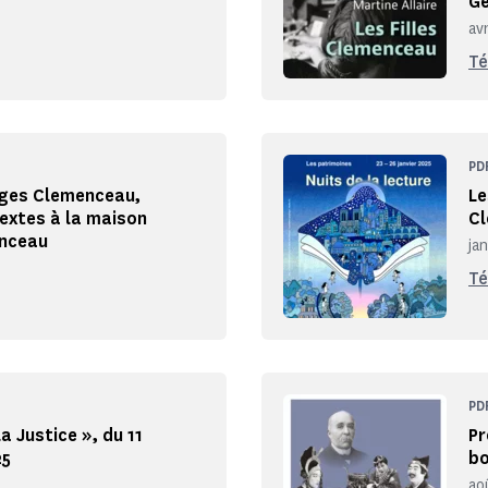
Ge
av
Té
PD
rges Clemenceau,
Le
textes à la maison
C
enceau
ja
Té
PD
a Justice », du 11
Pr
25
bo
ao