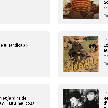
2
ao
Té
PD
me & Handicap »
Ex
au
ma
Té
PD
n et jardins de
Re
vril au 4 mai 2025
d’