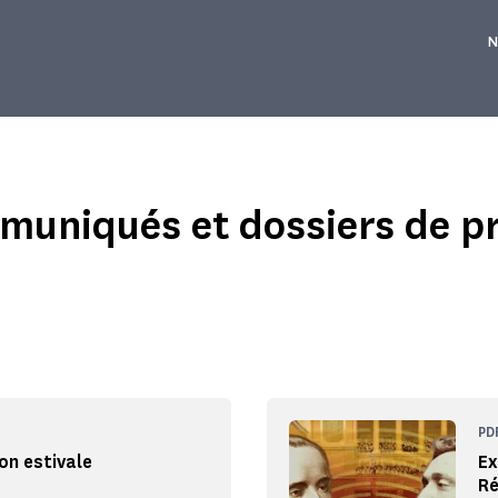
N
e
uniqués et dossiers de p
PD
n estivale
Ex
Ré