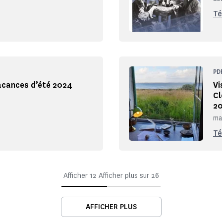
Té
PD
vacances d’été 2024
Vi
Cl
2
ma
Té
Afficher
12
Afficher plus sur
26
AFFICHER PLUS