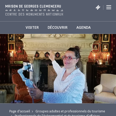
Panneau de gestion des cookies
|
MAISON DE GEORGES CLEMENCEAU
VISITER
DÉCOUVRIR
AGENDA
Page d'accueil
Groupes adultes et professionnels du tourisme
Professionnels de l'évènementiel et du tourisme d'affaires