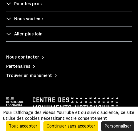
Pour les pros
Nous soutenir
Aller plus loin
Nous contacter
Partenaires
Trouver un monument
Pour l’affichage des vidéos YouTube et du suivi d'audience, ce site
utilise des cookies nécessitant votre consentement
Mentions légales
|
Politique de confidentialité
|
Tout accepter
Continuer sans accepter
Personnaliser
Informations légales et administratives
|
Plan du site